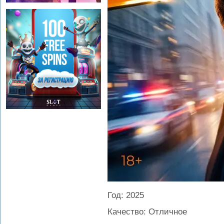
Год: 2025
Качество: Отличное