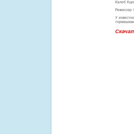
Калеб Хиро
Режиссер:
У известн
тормашкам
Скача