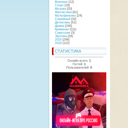
Военные
[12]
Спорт
[18]
Музыка
[20]
Фантастика
[61]
Мультфильмы
[24]
Семейный
[32]
Детективы
[51]
Драма
[246]
Криминал
[111]
Советские
[3]
Эротика
[29]
2025
[296]
2026
[122]
СТАТИСТИКА
Онлайн всего:
1
Гостей:
1
Пользователей:
0