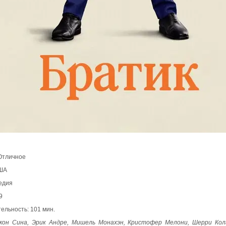
 Отличное
ША
едия
9
ельность: 101 мин.
жон Сина, Эрик Андре, Мишель Монахэн, Кристофер Мелони, Шерри Кола