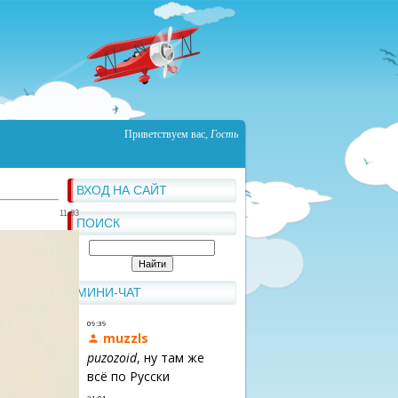
Приветствуем вас
,
Гость
ВХОД НА САЙТ
11:03
ПОИСК
МИНИ-ЧАТ