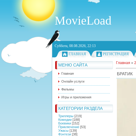
MovieLoad
Суббота, 08.08.2026, 22:13
ГЛАВНАЯ
РЕГИСТРАЦИЯ
Главная
»
МЕНЮ САЙТА
БРАТИК
Главная
Онлайн услуги
Фильмы
Игры и приложения
КАТЕГОРИИ РАЗДЕЛА
Триллеры
[219]
Комедии
[188]
Боевики
[152]
Приключение
[53]
Ужасы
[139]
Фэнтези
[38]