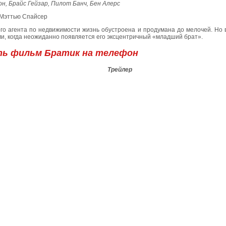
н, Брайс Гейзар, Пилот Банч, Бен Алерс
 Мэттью Спайсер
ого агента по недвижимости жизнь обустроена и продумана до мелочей. Но 
и, когда неожиданно появляется его эксцентричный «младший брат».
ть фильм Братик на телефон
Трейлер