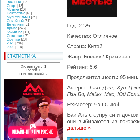
Военные
[12]
Спорт
[18]
Музыка
[20]
Фантастика
[61]
Мультфильмы
[24]
Семейный
[31]
Детективы
[51]
Год: 2025
Драма
[245]
Криминал
[111]
Качество: Отличное
Советские
[3]
Эротика
[28]
2025
[296]
Страна: Китай
2026
[119]
СТАТИСТИКА
Жанр: Боевик / Криминал
Рейтинг: 5.6
Онлайн всего:
1
Гостей:
1
Пользователей:
0
Продолжительность: 95 мин.
Актёры:
Тони Джа, Хун Цзю
Пэн Бо, Майкл Мао, Юй Боли
Режиссер: Чэн Сыюй
Бай Ань с супругой и дочкой
они выбираются из покорё
дальше »