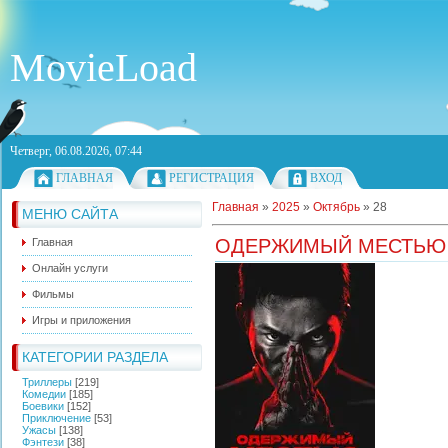
MovieLoad
Четверг, 06.08.2026, 07:44
ГЛАВНАЯ
РЕГИСТРАЦИЯ
ВХОД
Главная
»
2025
»
Октябрь
»
28
МЕНЮ САЙТА
ОДЕРЖИМЫЙ МЕСТЬЮ
Главная
Онлайн услуги
Фильмы
Игры и приложения
КАТЕГОРИИ РАЗДЕЛА
Триллеры
[219]
Комедии
[185]
Боевики
[152]
Приключение
[53]
Ужасы
[138]
Фэнтези
[38]