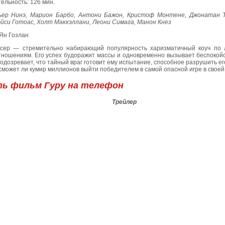
ельность: 126 мин.
ьер Нинэ, Марион Барбо, Антони Бажон, Кристоф Монтене, Джонатан Т
эйси Готоас, Холт Маккэллани, Леони Симага, Манон Кнез
 Ян Гозлан
сер — стремительно набирающий популярность харизматичный коуч по 
тношениям. Его успех будоражит массы и одновременно вызывает беспокой
одозревает, что тайный враг готовит ему испытание, способное разрушить ег
сможет ли кумир миллионов выйти победителем в самой опасной игре в своей
ть фильм Гуру на телефон
Трейлер