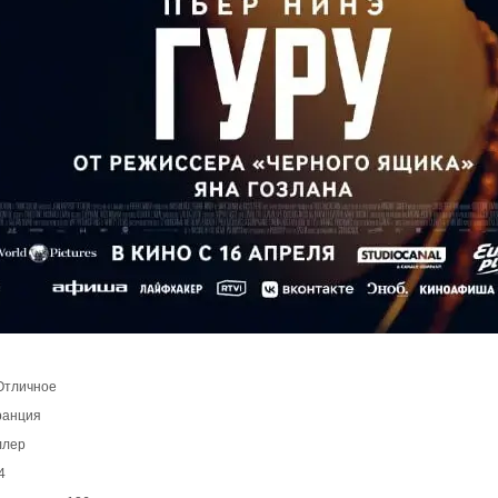
 Отличное
ранция
ллер
4