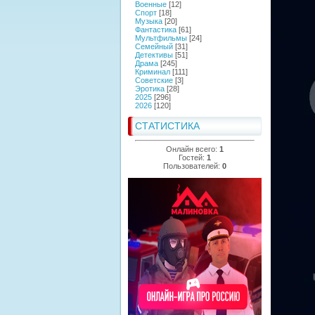
Военные
[12]
Спорт
[18]
Музыка
[20]
Фантастика
[61]
Мультфильмы
[24]
Семейный
[31]
Детективы
[51]
Драма
[245]
Криминал
[111]
Советские
[3]
Эротика
[28]
2025
[296]
2026
[120]
СТАТИСТИКА
Онлайн всего:
1
Гостей:
1
Пользователей:
0