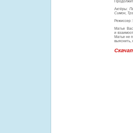
Продолжит
Актёры:
П
Симон, Тр
Режиссер:
Матье Вас
и взаимоо
Матье не п
выяснить, 
Скача