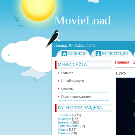
MovieLoad
Пятница, 07.08.2026, 13:43
ГЛАВНАЯ
РЕГИСТРАЦИЯ
Главная
»
МЕНЮ САЙТА
ГУРУ
Главная
Онлайн услуги
Фильмы
Игры и приложения
КАТЕГОРИИ РАЗДЕЛА
Триллеры
[219]
Комедии
[185]
Боевики
[152]
Приключение
[53]
Ужасы
[139]
Фэнтези
[38]