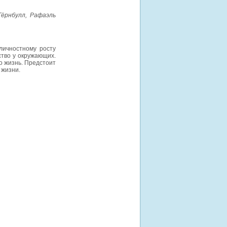
ёрнбулл, Рафаэль
личностному росту
ство у окружающих.
о жизнь. Предстоит
 жизни.