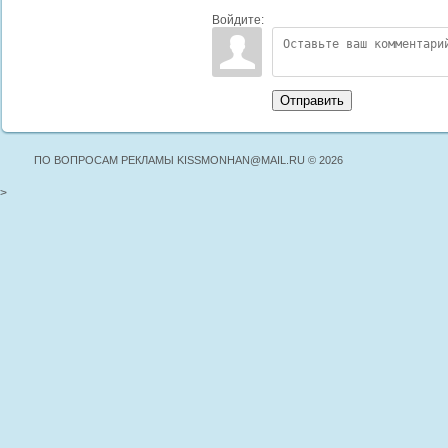
Войдите:
Отправить
ПО ВОПРОСАМ РЕКЛАМЫ KISSMONHAN@MAIL.RU © 2026
>