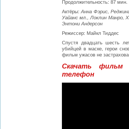
Продолжительность: 87 мин.
Актёры:
Анна Фэрис, Реджин
Уайанс мл., Локлин Манро, 
Энтони Андерсон
Режиссер: Майкл Тиддес
Спустя двадцать шесть ле
убийцей в маске, герои сно
фильм ужасов не застрахован
Скачать фильм
телефон