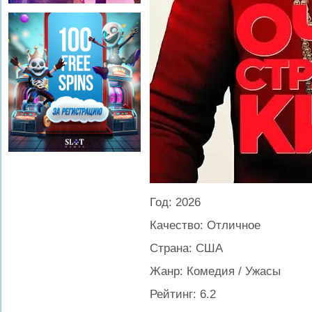
Год: 2026
Качество: Отличное
Страна: США
Жанр: Комедия / Ужасы
Рейтинг: 6.2