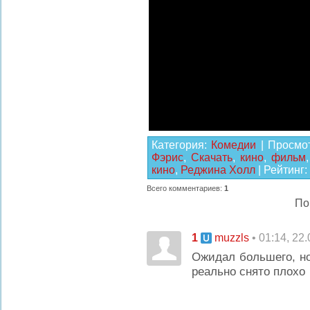
Категория
:
Комедии
|
Просмо
Фэрис
,
Скачать
,
кино
,
фильм
кино
,
Реджина Холл
|
Рейтинг
:
Всего комментариев
:
1
По
1
• 01:14, 22
muzzls
Ожидал большего, но
реально снято плохо