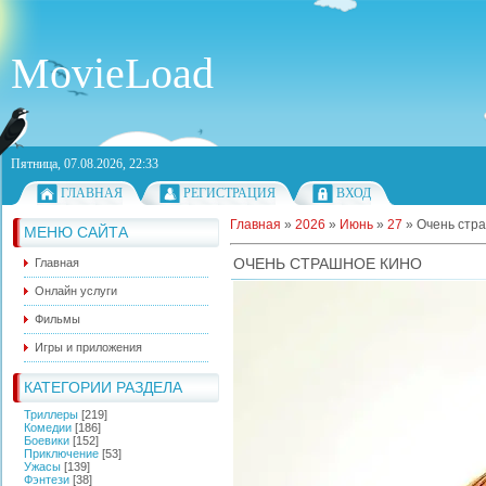
MovieLoad
Пятница, 07.08.2026, 22:33
ГЛАВНАЯ
РЕГИСТРАЦИЯ
ВХОД
Главная
»
2026
»
Июнь
»
27
»
Очень стр
МЕНЮ САЙТА
ОЧЕНЬ СТРАШНОЕ КИНО
Главная
Онлайн услуги
Фильмы
Игры и приложения
КАТЕГОРИИ РАЗДЕЛА
Триллеры
[219]
Комедии
[186]
Боевики
[152]
Приключение
[53]
Ужасы
[139]
Фэнтези
[38]