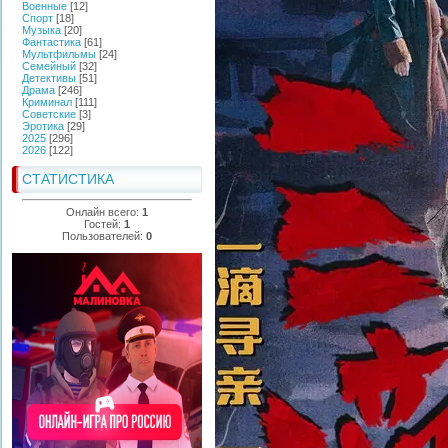
Военные
[12]
Спорт
[18]
Музыка
[20]
Фантастика
[61]
Мультфильмы
[24]
Семейный
[32]
Детективы
[51]
Драма
[246]
Криминал
[111]
Советские
[3]
Эротика
[29]
2025
[296]
2026
[122]
СТАТИСТИКА
Онлайн всего:
1
Гостей:
1
Пользователей:
0