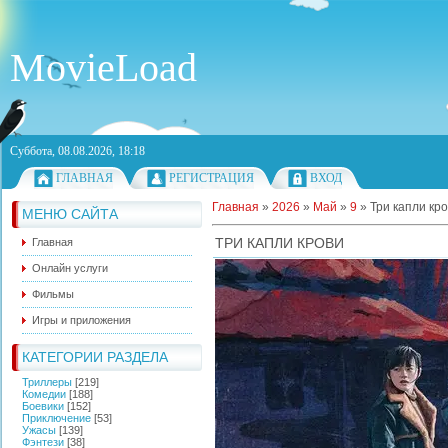
MovieLoad
Суббота, 08.08.2026, 18:18
ГЛАВНАЯ
РЕГИСТРАЦИЯ
ВХОД
Главная
»
2026
»
Май
»
9
»
Три капли кр
МЕНЮ САЙТА
ТРИ КАПЛИ КРОВИ
Главная
Онлайн услуги
Фильмы
Игры и приложения
КАТЕГОРИИ РАЗДЕЛА
Триллеры
[219]
Комедии
[188]
Боевики
[152]
Приключение
[53]
Ужасы
[139]
Фэнтези
[38]