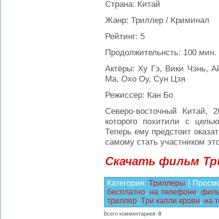
Страна: Китай
Жанр: Триллер / Криминал
Рейтинг: 5
Продолжительнсть: 100 мин.
Актёры: Ху Гэ, Вики Чэнь, А
Ma, Охо Оу, Сун Цзя
Режиссер: Кан Бо
Северо-восточный Китай, 2
которого похитили с цель
Теперь ему предстоит оказа
самому стать участником это
Скачать фильм Тр
Категория
:
Триллеры
|
Просм
бесплатно
,
на телефоне
,
фил
триллер
,
Три капли крови
,
на 
Всего комментариев
:
0