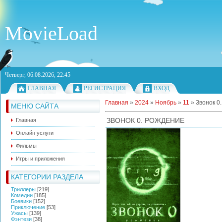
MovieLoad
Четверг, 06.08.2026, 22:45
ГЛАВНАЯ
РЕГИСТРАЦИЯ
ВХОД
Главная
»
2024
»
Ноябрь
»
11
»
Звонок 0
МЕНЮ САЙТА
ЗВОНОК 0. РОЖДЕНИЕ
Главная
Онлайн услуги
Фильмы
Игры и приложения
КАТЕГОРИИ РАЗДЕЛА
Триллеры
[219]
Комедии
[185]
Боевики
[152]
Приключение
[53]
Ужасы
[139]
Фэнтези
[38]