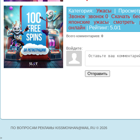
Категория
:
Ужасы
|
Просмот
Звонок
,
звонок 0
,
Скачать
,
бе
японские ужасы
,
смотреть
,
онлайн
|
Рейтинг
:
5.0
/
1
Всего комментариев
:
0
Войдите:
Отправить
ПО ВОПРОСАМ РЕКЛАМЫ KISSMONHAN@MAIL.RU © 2026
>