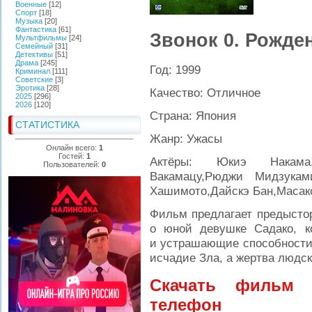
Военные
[12]
Спорт
[18]
Музыка
[20]
Фантастика
[61]
Звонок 0. Рожде
Мультфильмы
[24]
Семейный
[31]
Детективы
[51]
Драма
[245]
Год: 1999
Криминал
[111]
Советские
[3]
Эротика
[28]
Качество: Отличное
2025
[296]
2026
[120]
Страна: Япония
СТАТИСТИКА
Жанр: Ужасы
Онлайн всего:
1
Гостей:
1
Актёры: Юкиэ Накама,
Пользователей:
0
Вакамацу,Рюджи Мидзуками
Хашимото,Дайскэ Бан,Масак
Фильм предлагает предысто
о юной девушке Садако, к
и устрашающие способности.
исчадие Зла, а жертва людск
Скачать фильм 
телефон